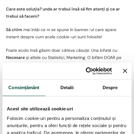
Care este soluția? unde ar trebui însă să fim atenți și ce ar
trebui să facem?
Să citim
mai întâi ce ni se spune în banner-ul care apare
instant despre cum acele cookie-uri sunt folosite!
Poate acolo însă găsim doar câteva căsuțe: Una bifată cu
Necesare
și altele cu Statistici, Marketing. O bifăm DOAR pe
cea cu Necesare și salvăm. Aceasta este situația ideală, a unui
operator responsabil.
Puteți întâlni însă și situația cu toate căsuțele prebifate, sau cu
Consimțământ
Detalii
Despre
nici o căsuță, doar o informare și invitație de acceptare ,,de a
intra în casa noastră”! În acest caz putem să ne întrebăm dacă
aceștia sunt niște operatori responsabili și de încredere sau
Acest site utilizează cookie-uri
nu.
Folosim cookie-uri pentru a personaliza conținutul și
anunțurile, pentru a oferi funcții de rețele sociale și pentru
Să zicem că am salvat opțiunea cu prelucrarea datelor
a analiza traficul. De asemenea, le oferim partenerilor de