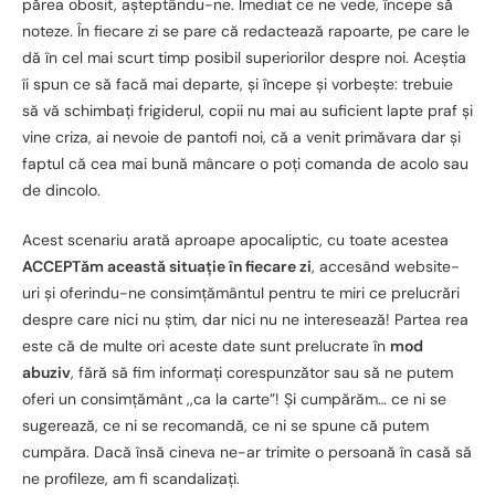
părea obosit, așteptându-ne. Imediat ce ne vede, începe să
noteze. În fiecare zi se pare că redactează rapoarte, pe care le
dă în cel mai scurt timp posibil superiorilor despre noi. Aceștia
îi spun ce să facă mai departe, și începe și vorbește: trebuie
să vă schimbați frigiderul, copii nu mai au suficient lapte praf și
vine criza, ai nevoie de pantofi noi, că a venit primăvara dar și
faptul că cea mai bună mâncare o poți comanda de acolo sau
de dincolo.
Acest scenariu arată aproape apocaliptic, cu toate acestea
ACCEPTăm această situație în fiecare zi
, accesând website-
uri și oferindu-ne consimțământul pentru te miri ce prelucrări
despre care nici nu știm, dar nici nu ne interesează! Partea rea
este că de multe ori aceste date sunt prelucrate în
mod
abuziv
, fără să fim informați corespunzător sau să ne putem
oferi un consimțământ ,,ca la carte”! Și cumpărăm… ce ni se
sugerează, ce ni se recomandă, ce ni se spune că putem
cumpăra. Dacă însă cineva ne-ar trimite o persoană în casă să
ne profileze, am fi scandalizați.