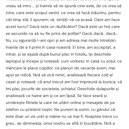
vreau să intru … și înainte să ne spună cine este, de ce vrea să
intre, care este scopul venirii, ce vrea să facă înăuntru, pentru
cât timp stă, îi spunem: ok, simțiți-vă ca acasă. Oare am face
acest lucru? Dacă este un răufăcător? Dacă este un hoț care
se ascunde ca să nu fie prins de poliție? Dacă..dacă.. dacă…
Nu, cu siguranță l-am opri și am adresa mai multe întrebări,
înainte de a îl primi în casa noastră. Ei bine, am acceptat, a
intrat, și se așază după bunul plac în fotoliu, își deschide
laptopul și începe și notează: cum vorbesc în casă cu soțul, ce
mâncare le place copiilor, ce planuri de vacanțe avem, mai
apoi se ridică, fără să zică nimic, analizează fiecare colț al
casei și notează: că anul trecut am fost împreună la bunica, că
îmi plac jocurile de societate, schiatul. Deschide dulapurile și
analizează ce haine am și ce am lipsă. Se face seară și
urmărește filmele la care ne uităm online și mesajele de pe
telefon cu prietenii noștri. Ne punem la somn, cu gândul că
este doar un vis urât și mâine nu va mai fi. Noaptea trece cu
greu.. iar dimineața, omul nostru se află în bucătărie, fără a