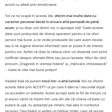
acord cu altele prin emoticoane.
Tot ce ne scapă în aceste zile,
oferim mai multe date cu
caracter personal decât în oricare altă perioadă de până
acum
, și nu doar unii dintre noi, ci aproape toți! Toate aceste
date sunt prelucrate de diverși operatori pentru a ne oferi
servicii mai bune, a ne vinde produsele de care avem nevoie
sau a ne sugera diverse informații care ar putea fi de interes
pentru noi. Astfel că doar la câteva click-uri distanță vom primi
notificări despre ultimele filme sau jocuri lansate, titluri de cărți
precum ,,Dragoste în vremea holerei” și ,,mâncare chinezească”
– toate la cele mai bune prețuri!
Haideți însă să punem
totul într-o altă lumină
: Noi ne oferim
aceste date prin ACCEPT-ul pe care îl dăm la 1 secundă după
ce accesăm un website. Acest accept este la fel de intruziv ca
și atunci când ne trezim într-una din zile că cineva că bate cu
putere la ușă, nu așteptați pe nimeni, mai ales în contextul
virusului. Deschideți și vedeți un bărbat străin, care vă spune: