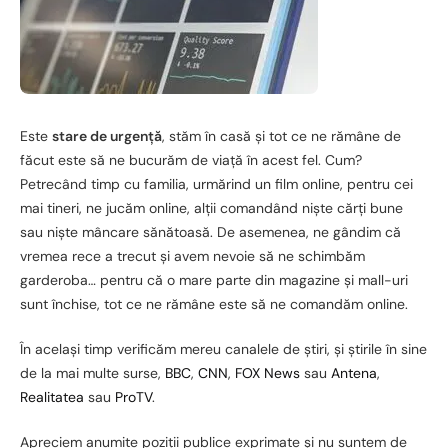
Este
stare de urgență
, stăm în casă și tot ce ne rămâne de
făcut este să ne bucurăm de viață în acest fel. Cum?
Petrecând timp cu familia, urmărind un film online, pentru cei
mai tineri, ne jucăm online, alții comandând niște cărți bune
sau niște mâncare sănătoasă. De asemenea, ne gândim că
vremea rece a trecut și avem nevoie să ne schimbăm
garderoba… pentru că o mare parte din magazine și mall-uri
sunt închise, tot ce ne rămâne este să ne comandăm online.
În același timp verificăm mereu canalele de știri, și știrile în sine
de la mai multe surse,
BBC
,
CNN
,
FOX News
sau
Antena
,
Realitatea
sau
ProTV
.
Apreciem anumite poziții publice exprimate și nu suntem de