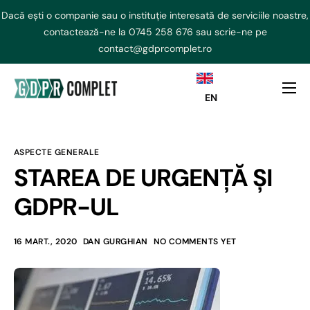
Dacă ești o companie sau o instituție interesată de serviciile noastre,
contactează-ne la
0745 258 676
sau scrie-ne pe
contact@gdprcomplet.ro
EN
DPO externalizat
NIS2 Externalizat
ASPECTE GENERALE
Consultanta GDPR
STAREA DE URGENȚĂ ȘI
AI ACT
GDPR-UL
Curs GDPR
16 MART., 2020
DAN GURGHIAN
NO COMMENTS YET
Echipa
Contact