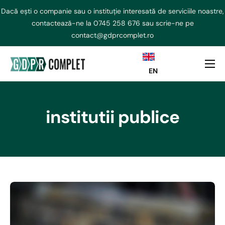
Dacă ești o companie sau o instituție interesată de serviciile noastre,
contactează-ne la
0745 258 676
sau scrie-ne pe
contact@gdprcomplet.ro
EN
DPO externalizat
NIS2 Externalizat
institutii publice
Consultanta GDPR
AI ACT
Curs GDPR
Echipa
Contact