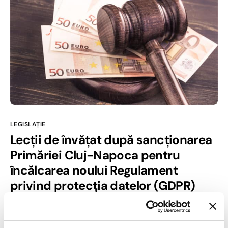
LEGISLAȚIE
Lecții de învățat după sancționarea
Primăriei Cluj-Napoca pentru
încălcarea noului Regulament
privind protecția datelor (GDPR)
9 AUG., 2018
DAN GURGHIAN
NO COMMENTS YET
După cum unii dintre dumneavoastră ați aflat deja, Primăria
Cluj-Napoca a fost sancționată luna trecută pentru încălcarea