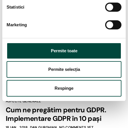
ț
i
Statistici
a
c
Marketing
o
n
s
i
Permite toate
m
ț
ă
Permite selecția
m
â
Respinge
n
t
ASPECTE GENERALE
u
Cum ne pregătim pentru GDPR.
l
Implementare GDPR în 10 pași
u
i
18 IAN., 2018
DAN GURGHIAN
NO COMMENTS YET