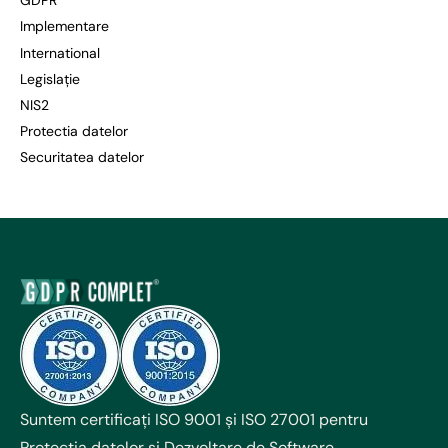
GDPR
Implementare
International
Legislație
NIS2
Protectia datelor
Securitatea datelor
Suntem certificați ISO 9001 și ISO 27001 pentru
Protecția datelor și Dezvoltare de Software