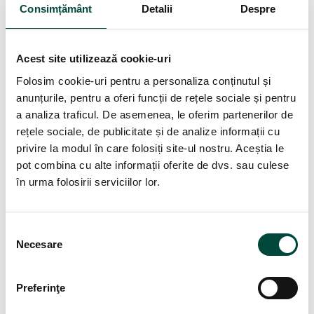
Consimțământ
Detalii
Despre
noului Regulament privind protecția datelor. Mai concret, totul
a pornit în urma unei reclamații făcute de clujeanul L.T. Acesta
sesiza faptul că o serie de funcționari publici foloseau adrese
Acest site utilizează cookie-uri
de email găzduite de către Yahoo pentru a răspunde […]
Folosim cookie-uri pentru a personaliza conținutul și
anunțurile, pentru a oferi funcții de rețele sociale și pentru
a analiza traficul. De asemenea, le oferim partenerilor de
LEGISLAȚIE
rețele sociale, de publicitate și de analize informații cu
Responsabilul cu Protecția Datelor
privire la modul în care folosiți site-ul nostru. Aceștia le
sau DPO, pe scurt
pot combina cu alte informații oferite de dvs. sau culese
31 IAN., 2018
DAN GURGHIAN
NO COMMENTS YET
în urma folosirii serviciilor lor.
Responsabilul cu protecția datelor (DPO) are un rol important
conform prevederilor GDPR și reprezintă un pas necesar în
S
procesul de conformare al organizației la noile reglementări.
Necesare
e
Această persoană trebuie să poate să monitorizeze și să
l
evalueze procesarea datelor în cadrul organizației. El trebuie să
e
poată să își desfățoare activitatea independent de ierarhie. În
Preferinţe
c
acest sens […]