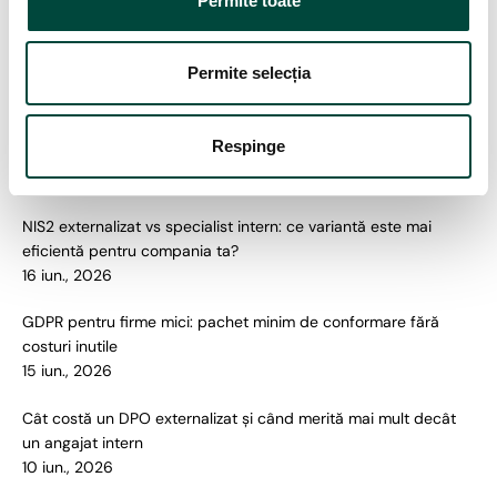
Permite toate
m
Implementare NIS2: pașii necesari pentru conformarea
ț
companiei
ă
Permite selecția
6 aug., 2026
m
â
Incidentul ANCPI: cinci lecții de securitate cibernetică pentru
Respinge
n
orice organizație din România
t
30 iul., 2026
u
NIS2 externalizat vs specialist intern: ce variantă este mai
l
eficientă pentru compania ta?
u
16 iun., 2026
i
GDPR pentru firme mici: pachet minim de conformare fără
costuri inutile
15 iun., 2026
Cât costă un DPO externalizat și când merită mai mult decât
un angajat intern
10 iun., 2026