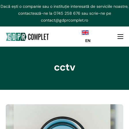
Dacă ești o companie sau o instituție interesată de serviciile noastre,
contactează-ne la
0745 258 676
sau scrie-ne pe
contact@gdprcomplet.ro
EN
DPO externalizat
NIS2 Externalizat
cctv
Consultanta GDPR
AI ACT
Curs GDPR
Echipa
Contact