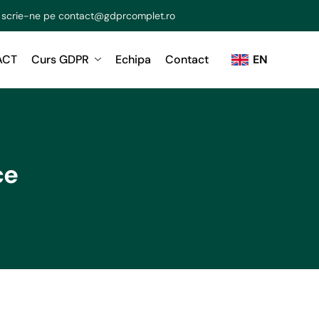
 scrie-ne pe
contact@gdprcomplet.ro
ACT
Curs GDPR
Echipa
Contact
EN
ce