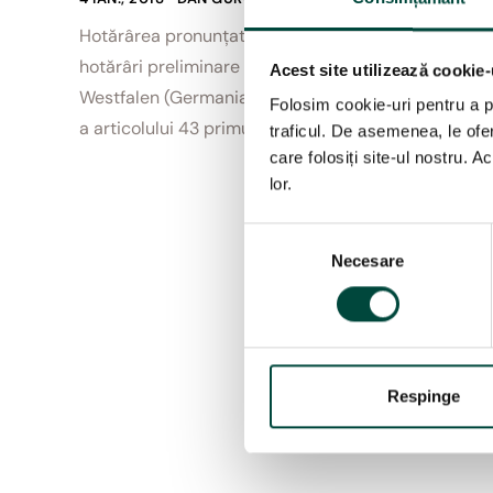
Hotărârea pronunțată de Curtea de Justiție a Uniun
hotărâri preliminare formulată în temeiul articolu
Acest site utilizează cookie-
Westfalen (Germania) pentru interpretarea articolulu
Folosim cookie-uri pentru a pe
a articolului 43 primul paragraf CE și […]
traficul. De asemenea, le ofer
care folosiți site-ul nostru. A
lor.
S
Necesare
e
l
e
c
ț
i
Respinge
a
c
o