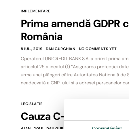
IMPLEMENTARE
Prima amendă GDPR ca
România
8 IUL., 2019
DAN GURGHIAN
NO COMMENTS YET
Operatorul UNICREDIT BANK S.A. a primit prima am
articolul 25 alineatul (1) ”Asigurarea protecției da
urma unei plângeri către Autoritatea Națională de 
neadecvată a CNP-ului și a adresei persoanelor care
LEGISLAȚIE
Cauza C-524/06
Consimțământ
4 IAN., 2018
DAN GURGHIAN
NO COMMENTS YET