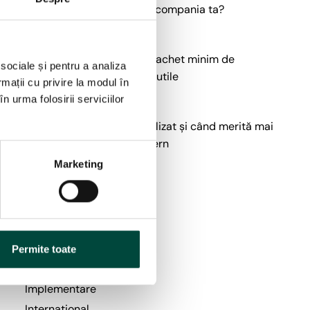
este mai eficientă pentru compania ta?
ei
16 iun., 2026
GDPR pentru firme mici: pachet minim de
,
 sociale și pentru a analiza
conformare fără costuri inutile
rmații cu privire la modul în
15 iun., 2026
n urma folosirii serviciilor
Cât costă un DPO externalizat și când merită mai
mult decât un angajat intern
10 iun., 2026
Marketing
Categorii
Aspecte generale
Permite toate
GDPR
Implementare
International