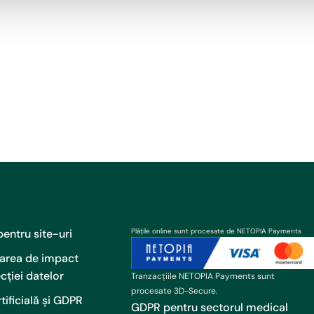
entru site-uri
Plățile online sunt procesate de NETOPIA Payments
uarea de impact
cției datelor
Tranzacțiile NETOPIA Payments sunt
procesate 3D-Secure.
rtificială și GDPR
GDPR pentru sectorul medical