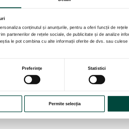
ii Europene în data de 16.12.2008 Cererea de pronunțare a un
lui 234 CE de Oberverwaltungsgericht für das Land Nordrhein-
uri
i 12 primul paragraf CE coroborat cu articolele 17 CE și 18 CE
rsonaliza conținutul și anunțurile, pentru a oferi funcții de rețele
im partenerilor de rețele sociale, de publicitate și de analize info
ceștia le pot combina cu alte informații oferite de dvs. sau culese î
Preferinţe
Statistici
Permite selecția