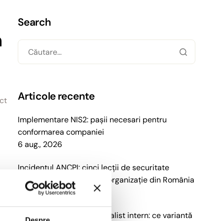
Search
n
Articole recente
ct
Implementare NIS2: pașii necesari pentru
conformarea companiei
6 aug., 2026
Incidentul ANCPI: cinci lecții de securitate
cibernetică pentru orice organizație din România
30 iul., 2026
NIS2 externalizat vs specialist intern: ce variantă
Despre