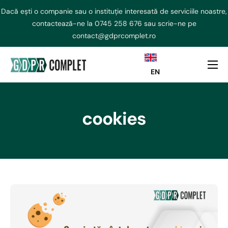
Dacă ești o companie sau o instituție interesată de serviciile noastre,
contactează-ne la
0745 258 676
sau scrie-ne pe
contact@gdprcomplet.ro
EN
DPO externalizat
NIS2 Externalizat
cookies
Consultanta GDPR
AI ACT
Curs GDPR
Echipa
Contact