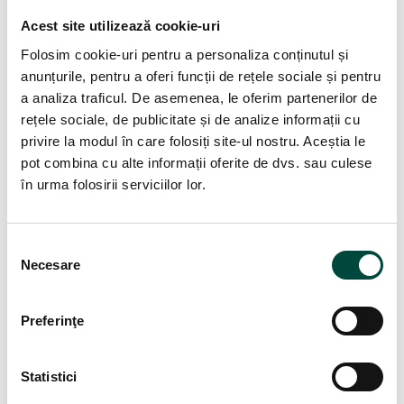
consimțământul înainte ca site-urile web să stocheze cookie-
Acest site utilizează cookie-uri
uri în […]
Folosim cookie-uri pentru a personaliza conținutul și
anunțurile, pentru a oferi funcții de rețele sociale și pentru
Search
a analiza traficul. De asemenea, le oferim partenerilor de
rețele sociale, de publicitate și de analize informații cu
privire la modul în care folosiți site-ul nostru. Aceștia le
pot combina cu alte informații oferite de dvs. sau culese
în urma folosirii serviciilor lor.
Articole recente
S
Implementare NIS2: pașii necesari pentru conformarea
Necesare
companiei
e
6 aug., 2026
l
e
Preferinţe
Incidentul ANCPI: cinci lecții de securitate cibernetică pentru
c
orice organizație din România
ț
30 iul., 2026
i
Statistici
a
NIS2 externalizat vs specialist intern: ce variantă este mai