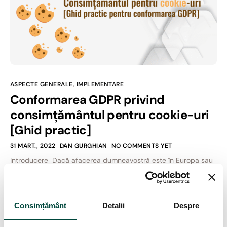
ASPECTE GENERALE
,
IMPLEMENTARE
Conformarea GDPR privind
consimțământul pentru cookie-uri
[Ghid practic]
31 MART., 2022
DAN GURGHIAN
NO COMMENTS YET
Introducere Dacă afacerea dumneavostră este în Europa sau
aveți pe site vizitatori din Europa, notificarea privind cookie-
urile trebuie să respecte consimțământul GDPR privind cookie-
urile. Pe lângă GDPR, Directiva privind confidențialitatea
Consimțământ
Detalii
Despre
electronică (Directiva ePrivacy sau legea UE privind cookie-
urile) impune, de asemenea, ca utilizatorii să își dea