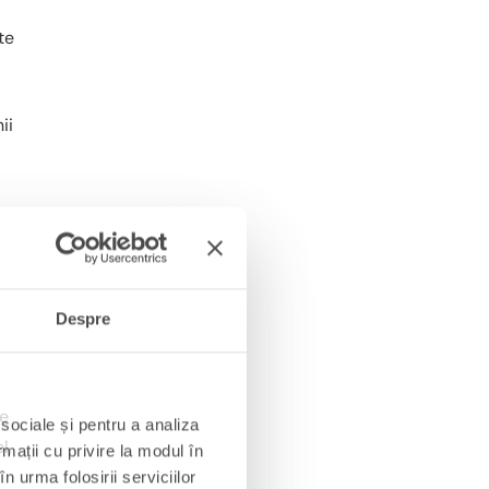
te
ii
Despre
de
 sociale și pentru a analiza
l,
rmații cu privire la modul în
n urma folosirii serviciilor