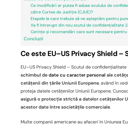
Ce modificări ar putea fi aduse scutului de confide
către Curtea de Justiție (CJUE)?
Etapele la care trebuie să ne așteptăm pentru pune
Va fi întrerupt din nou scutul de confidențialitate 2
Cerințe și recomandări care sunt necesare pentru
Concluzii
Ce este EU–US Privacy Shield – 
EU–US Privacy Shield – Scutul de confidențialita
schimbul de
date cu caracter personal
ale cetățe
cetățenii din țările Uniunii Europene
, având în ved
proteja datele cetățenilor Uniunii Europene. Cunos
asigură o protecție strictă a datelor cetățenilor 
acestor date între societățile comerciale
.
Multe companii americane au afaceri în Uniunea Eu