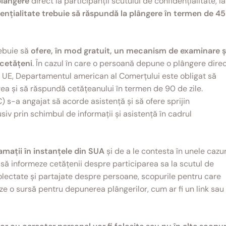
plângere
direct la participanții scutului de confidențialitate, ia
ențialitate trebuie să răspundă la plângere în termen de 45
rebuie să
ofere, în mod gratuit, un mecanism de examinare ș
 cetățeni
. În cazul în care o persoană depune o plângere dire
in UE, Departamentul american al Comerțului este obligat să
ea și să răspundă cetățeanului în termen de 90 de zile.
s-a angajat să acorde asistență și să ofere sprijin
usiv prin schimbul de informații și asistență în cadrul
amații în instanțele din SUA
și de a le contesta în unele cazur
 să informeze cetățenii despre participarea sa la scutul de
 colectate și partajate despre persoane, scopurile pentru care
eze o sursă pentru depunerea plângerilor, cum ar fi un link sau