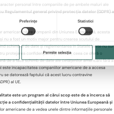
aracter personal între companiile de pe ambele maluri ale
 cu Regulamentul general privind protecția datelor (GDPR) a
Preferinţe
Statistici
ilor americani către companii din Uniunea Europeană, acesta
 și nu a fost un motiv major pentru crearea scutului de
ind schimbul de date și reglementarea în Statele Unite nu su
Permite selecția
u protejarea confidențialității datelor, ceea ce oferă o
nă de a face schimb de date ale cetățenilor americani fără a 
lui este incapacitatea companiilor americane de a accesa
cru se datorează faptului că acest lucru contravine
GDPR) al UE.
litate este un program al cărui scop este de a încerca să
cție a confidențialității datelor între Uniunea Europeană și
ilor americane de a vedea unele dintre informațiile personale