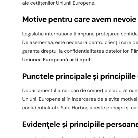
ale cetățenilor Uniunii Europene.
â
n
Motive pentru care avem nevoie d
t
u
Legislația internațională impune protejarea confiden
l
De asemenea, este necesară pentru clienții care dec
u
garanta dreptul la confidențialitatea datelor lor.
Făr
i
Uniunea Europeană ar fi oprit.
Punctele principale și principiil
Departamentul american de comerț a elaborat numeroa
Uniunii Europene și în încercarea de a evita motivel
confidențialitate Safe Harbor, aceste principii și ca
Evidențele și principiile persoane