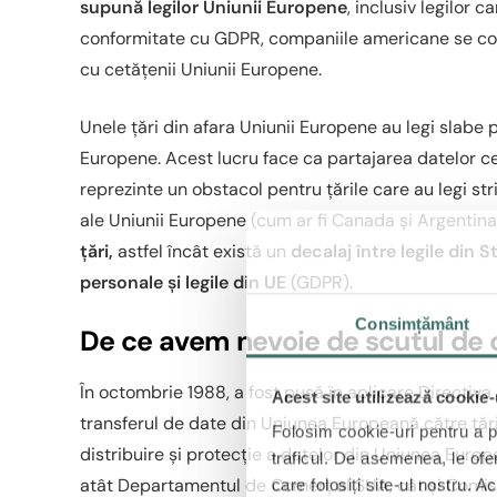
supună legilor Uniunii Europene
, inclusiv legilor 
conformitate cu GDPR, companiile americane se conf
cu cetățenii Uniunii Europene.
Unele țări din afara Uniunii Europene au legi slabe p
Europene. Acest lucru face ca partajarea datelor ce
reprezinte un obstacol pentru țările care au legi st
ale Uniunii Europene (cum ar fi Canada și Argentin
țări,
astfel încât există un
decalaj între legile din 
personale și legile din UE
(GDPR).
Consimțământ
De ce avem nevoie de scutul de 
În octombrie 1988, a fost pusă în aplicare Directiv
Acest site utilizează cookie-
transferul de date din Uniunea Europeană către țări
Folosim cookie-uri pentru a pe
distribuire și protecție a datelor din Uniunea Europea
traficul. De asemenea, le ofer
atât Departamentul de Comerț al SUA, cât și Comis
care folosiți site-ul nostru. A