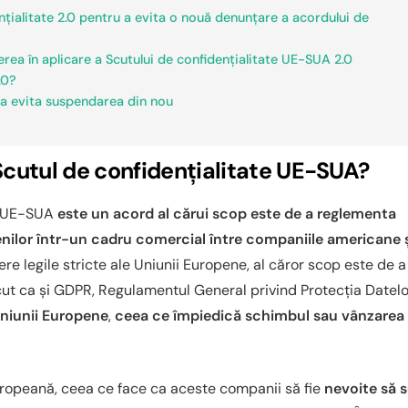
nțialitate 2.0 pentru a evita o nouă denunțare a acordului de
rea în aplicare a Scutului de confidențialitate UE-SUA 2.0
.0?
 a evita suspendarea din nou
Scutul de confidențialitate UE-SUA?
te UE-SUA
este un acord al cărui scop este de a reglementa
nilor într-un cadru comercial între companiile americane 
ere legile stricte ale Uniunii Europene, al căror scop este de a
cut ca și GDPR, Regulamentul General privind Protecția Datelo
Uniunii Europene
,
ceea ce împiedică schimbul sau vânzarea
ropeană, ceea ce face ca aceste companii să fie
nevoite să 