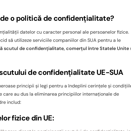
e o politică de confidențialitate?
țialității datelor cu caracter personal ale persoanelor fizice.
id să utilizeze serviciile companiilor din SUA pentru a le
ă scutul de confidențialitate, comerțul între Statele Unite 
e scutului de confidențialitate UE-SUA
se principii și legi pentru a îndeplini cerințele și condițiil
e care au dus la eliminarea principiilor internaționale de
dre includ:
lor fizice din UE: