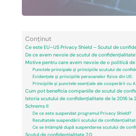
Conținut
Ce este EU–US Privacy Shield – Scutul de confid
De ce avem nevoie de scutul de confidențialitate
Motive pentru care avem nevoie de o politică de 
Punctele principale și principiile scutului de confi
Evidențele și principiile persoanelor fizice din UE:
Principiile și punctele esențiale ale cooperării cu 
Cum pot beneficia companiile de scutul de confi
Istoria scutului de confidențialitate de la 2016 la 
Schrems II
De ce este suspendat programul Privacy Shield?
Rezultatele suspendării scutului de confidențialit
Ce se întâmplă după suspendarea scutului de confi
Scutul de confidențialitate 2.0