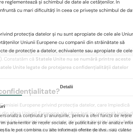
care reglementează și schimbul de date ale cetățenilor. În
runtă cu mari dificultăți în ceea ce privește schimbul de da
rivind protecția datelor și nu sunt apropiate de cele ale Uniun
tățenilor Uniunii Europene cu companii din străinătate să
ricte de protecție a datelor, echivalente sau apropiate de cele
a). Constatăm că
Statele Unite nu se numără printre aceste
Statele Unite legate de protejarea confidențialității datelor
Detalii
confidențialitate?
a Comisiei Europene privind protecția datelor, care împiedică
uri
 din afara Uniunii Europene ale căror legi nu respectă legile 
rsonaliza conținutul și anunțurile, pentru a oferi funcții de rețele
nă (și, bineînțeles, din aceste țări, către Statele Unite). Astfe
im partenerilor de rețele sociale, de publicitate și de analize info
ia Europeană instituie
Scutul de confidențialitate UE-SUA
,
ceștia le pot combina cu alte informații oferite de dvs. sau culese î