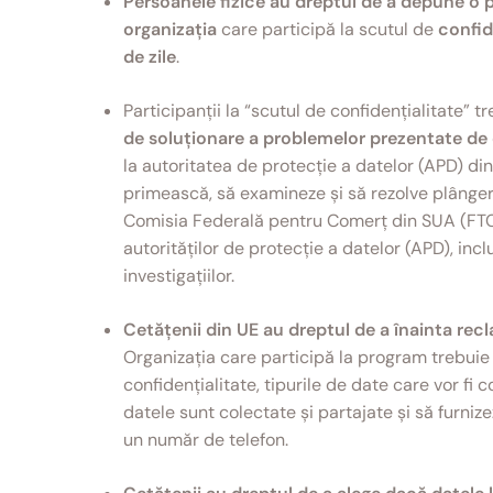
Persoanele fizice au dreptul de a depune o 
organizația
care participă la scutul de
confid
de zile
.
Participanții la “scutul de confidențialitate” t
de soluționare a problemelor prezentate de
la autoritatea de protecție a datelor (APD) d
primească, să examineze și să rezolve plânger
Comisia Federală pentru Comerț din SUA (FTC) 
autorităților de protecție a datelor (APD), incl
investigațiilor.
Cetățenii din UE au dreptul de a înainta recl
Organizația care participă la program trebuie
confidențialitate, tipurile de date care vor fi
datele sunt colectate și partajate și să furniz
un număr de telefon.