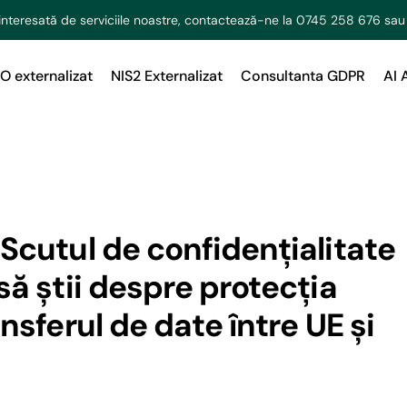
interesată de serviciile noastre, contactează-ne la
0745 258 676
sau
O externalizat
NIS2 Externalizat
Consultanta GDPR
AI 
Scutul de confidențialitate
să știi despre protecția
nsferul de date între UE și