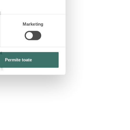
l
Marketing
nt
Permite toate
fi