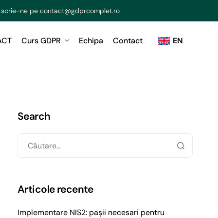
 scrie-ne pe
contact@gdprcomplet.ro
ACT
Curs GDPR
Echipa
Contact
EN
Search
Articole recente
Implementare NIS2: pașii necesari pentru