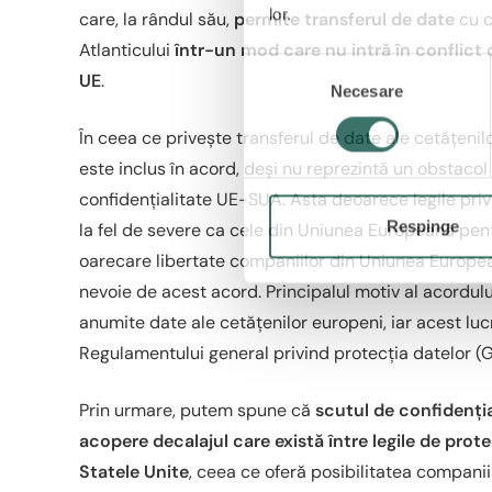
lor.
care, la rândul său,
permite transferul de date
cu c
Atlanticului
într-un mod care nu intră în conflict
S
UE
.
Necesare
e
l
În ceea ce privește transferul de date ale cetățen
e
este inclus în acord, deși nu reprezintă un obstacol
c
ț
confidențialitate UE-SUA. Asta deoarece legile priv
i
Respinge
la fel de severe ca cele din Uniunea Europeană pentr
a
oarecare libertate companiilor din Uniunea Europea
c
nevoie de acest acord. Principalul motiv al acordu
o
anumite date ale cetățenilor europeni, iar acest lu
n
Regulamentului general privind protecția datelor (
s
i
m
Prin urmare, putem spune că
scutul de confidenția
ț
acopere decalajul care există între legile de prote
ă
Statele Unite
, ceea ce oferă posibilitatea compani
m