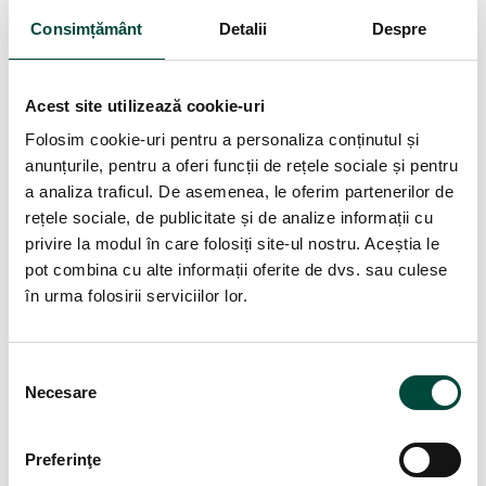
Instruire si Perfectionare
și
Centrul pentru Protecția Datelor
Consimțământ
Detalii
Despre
Personale
, organizează a 2-a, respectiv a 3-a serie a cursului
postuniversitar
„Formare si pregătire a Responsabilului cu
Protecția Datelor”
. Cursul postuniversitar se va desfășura pe
Acest site utilizează cookie-uri
o perioadă de aproximativ 5 luni, în care cursanții vor avea
parte atât de pregătirea teoretică, cât și de cea practică,
Folosim cookie-uri pentru a personaliza conținutul și
necesară unui Responsabil cu Protecția Datelor cu Caracter
anunțurile, pentru a oferi funcții de rețele sociale și pentru
Personal.
a analiza traficul. De asemenea, le oferim partenerilor de
rețele sociale, de publicitate și de analize informații cu
La absolvirea cursului postuniversitar, veți obține atât un
privire la modul în care folosiți site-ul nostru. Aceștia le
certificat de absolvire, cât și un supliment descriptiv care va
pot combina cu alte informații oferite de dvs. sau culese
atesta certificarea Dumneavoastră ca Responsabil cu
în urma folosirii serviciilor lor.
Protecția Datelor cu Caracter Personal conform Standardului
Ocupațional aferent DPO (242231).
S
GDPR Complet, in calitate de partener, sustine un modul cu
Necesare
e
specific IT in cadrul cursului post-universitar.
l
e
Preferinţe
c