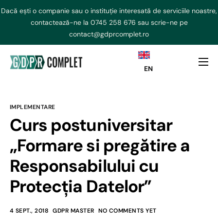
Dacă ești o companie sau o instituție interesată de serviciile noastre,
contactează-ne la
0745 258 676
sau scrie-ne pe
contact@gdprcomplet.ro
EN
DPO externalizat
NIS2 Externalizat
IMPLEMENTARE
Consultanta GDPR
Curs postuniversitar
AI ACT
„Formare si pregătire a
Curs GDPR
Responsabilului cu
Echipa
Protecția Datelor”
Contact
4 SEPT., 2018
GDPR MASTER
NO COMMENTS YET