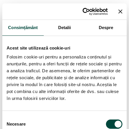
Credințele religioase și filozofice
Această parte a GDPR urmărește să protejeze convingerile
Consimțământ
Detalii
Despre
cetățenilor, astfel încât aceștia să nu fie discriminați. Toate
religiile sau credințele seculare intră sub incidența GDPR.
Acest site utilizează cookie-uri
Toate aceste date prezentate mai sus pot fi prelucrate doar în
anumite circumstanțe.
Folosim cookie-uri pentru a personaliza conținutul și
anunțurile, pentru a oferi funcții de rețele sociale și pentru
Ai nevoie de ajutor în implementarea GDPR?
a analiza traficul. De asemenea, le oferim partenerilor de
Apelează la serviciile noastre de consultanță GDPR online.
rețele sociale, de publicitate și de analize informații cu
privire la modul în care folosiți site-ul nostru. Aceștia le
pot combina cu alte informații oferite de dvs. sau culese
în urma folosirii serviciilor lor.
Îți evaluăm riscurile în cel mai mic detaliu
Te asistăm pas cu pas în implementare
S
Necesare
e
Îți instruim angajații care prelucrează date