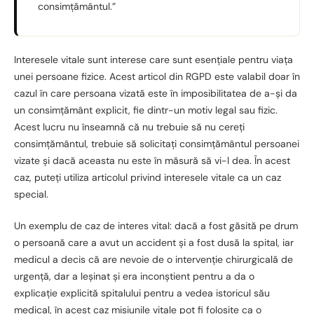
consimțământul.”
Interesele vitale sunt interese care sunt esențiale pentru viața
unei persoane fizice. Acest articol din RGPD este valabil doar în
cazul în care persoana vizată este în imposibilitatea de a-și da
un consimțământ explicit, fie dintr-un motiv legal sau fizic.
Acest lucru nu înseamnă că nu trebuie să nu cereți
consimțământul, trebuie să solicitați consimțământul persoanei
vizate și dacă aceasta nu este în măsură să vi-l dea. În acest
caz, puteți utiliza articolul privind interesele vitale ca un caz
special.
Un exemplu de caz de interes vital: dacă a fost găsită pe drum
o persoană care a avut un accident și a fost dusă la spital, iar
medicul a decis că are nevoie de o intervenție chirurgicală de
urgență, dar a leșinat și era inconștient pentru a da o
explicație explicită spitalului pentru a vedea istoricul său
medical, în acest caz misiunile vitale pot fi folosite ca o