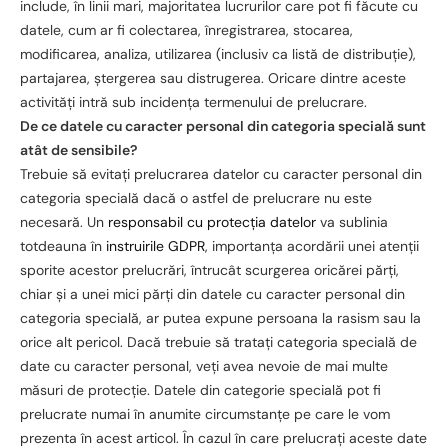
include, în linii mari, majoritatea lucrurilor care pot fi făcute cu
datele, cum ar fi colectarea, înregistrarea, stocarea,
modificarea, analiza, utilizarea (inclusiv ca listă de distribuție),
partajarea, ștergerea sau distrugerea. Oricare dintre aceste
activități intră sub incidența termenului de prelucrare.
De ce datele cu caracter personal din categoria specială sunt
atât de sensibile?
Trebuie să evitați prelucrarea datelor cu caracter personal din
categoria specială dacă o astfel de prelucrare nu este
necesară. Un
responsabil cu protecția datelor
va sublinia
totdeauna în
instruirile GDPR
, importanța acordării unei atenții
sporite acestor prelucrări, întrucât scurgerea oricărei părți,
chiar și a unei mici părți din datele cu caracter personal din
categoria specială, ar putea expune persoana la rasism sau la
orice alt pericol. Dacă trebuie să tratați categoria specială de
date cu caracter personal, veți avea nevoie de mai multe
măsuri de protecție. Datele din categorie specială pot fi
prelucrate numai în anumite circumstanțe pe care le vom
prezenta în acest articol. În cazul în care prelucrați aceste date