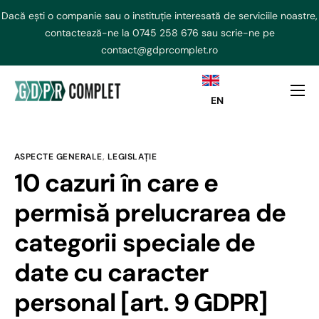
Dacă ești o companie sau o instituție interesată de serviciile noastre,
contactează-ne la
0745 258 676
sau scrie-ne pe
contact@gdprcomplet.ro
EN
DPO externalizat
NIS2 Externalizat
ASPECTE GENERALE
,
LEGISLAȚIE
Consultanta GDPR
10 cazuri în care e
AI ACT
permisă prelucrarea de
Curs GDPR
categorii speciale de
Echipa
date cu caracter
Contact
personal [art. 9 GDPR]