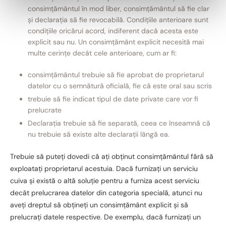
consimțământul în mod liber, consimțământul să fie clar
l
și declarația să fie revocabilă. Condițiile anterioare sunt
u
condițiile oricărui acord, indiferent dacă acesta este
i
explicit sau nu. Un consimțământ explicit necesită mai
multe cerințe decât cele anterioare, cum ar fi:
consimțământul trebuie să fie aprobat de proprietarul
datelor cu o semnătură oficială, fie că este oral sau scris
trebuie să fie indicat tipul de date private care vor fi
prelucrate
Declarația trebuie să fie separată, ceea ce înseamnă că
nu trebuie să existe alte declarații lângă ea.
Trebuie să puteți dovedi că ați obținut consimțământul fără să
exploatați proprietarul acestuia. Dacă furnizați un serviciu
cuiva și există o altă soluție pentru a furniza acest serviciu
decât prelucrarea datelor din categoria specială, atunci nu
aveți dreptul să obțineți un consimțământ explicit și să
prelucrați datele respective. De exemplu, dacă furnizați un