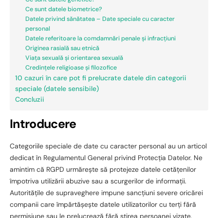
Ce sunt datele biometrice?
Datele privind sănătatea – Date speciale cu caracter
personal
Datele referitoare la comdamnări penale și infracțiuni
Originea rasială sau etnică
Viața sexuală și orientarea sexuală
Credințele religioase și filozofice
10 cazuri în care pot fi prelucrate datele din categorii
speciale (datele sensibile)
Concluzii
Introducere
Categoriile speciale de date cu caracter personal au un articol
dedicat în Regulamentul General privind Protecția Datelor. Ne
amintim că RGPD urmărește să protejeze datele cetățenilor
împotriva utilizării abuzive sau a scurgerilor de informații.
Autoritățile de supraveghere impune sancțiuni severe oricărei
companii care împărtășește datele utilizatorilor cu terți fără
permisiune sau le prelucrează fără știrea persoanei vizate.