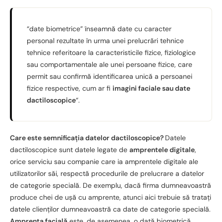
“date biometrice” înseamnă date cu caracter
personal rezultate în urma unei prelucrări tehnice
tehnice referitoare la caracteristicile fizice, fiziologice
sau comportamentale ale unei persoane fizice, care
permit sau confirmă identificarea unică a persoanei
fizice respective, cum ar fi
imagini faciale sau date
dactiloscopice
“.
Care este semnificația datelor dactiloscopice?
Datele
dactiloscopice sunt datele legate de
amprentele digitale
,
orice serviciu sau companie care ia amprentele digitale ale
utilizatorilor săi, respectă procedurile de prelucrare a datelor
de categorie specială. De exemplu, dacă firma dumneavoastră
produce chei de ușă cu amprente, atunci aici trebuie să tratați
datele clienților dumneavoastră ca date de categorie specială.
Amprenta facială
este, de asemenea, o dată biometrică.