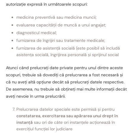
autorizație expresă în următoarele scopuri:
medicina preventivă sau medicina muncii;
evaluarea capacității de muncă a unui angajat;
diagnosticul medical;
furnizarea de îngrijiri sau tratamente medicale;
furnizarea de asistență socială (este posibil să includă
asistența socială, îngrijirea personală și sprijinul social
Atunci când prelucrați date private pentru unul dintre aceste
scopuri, trebuie să dovediți că prelucrarea a fost necesară și
că nu aveți altă opțiune decât să prelucrați datele respective.
De asemenea, nu trebuie să obțineți mai multe informații decât
aveți nevoie în urma prelucrării.
Prelucrarea datelor speciale este permisă și pentru
constatarea, exercitarea sau apărarea unui drept în
instanţă
sau ori de câte ori instanţele acţionează în
exerciţiul funcţiei lor judiciare