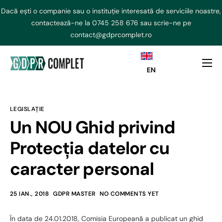
Dacă ești o companie sau o instituție interesată de serviciile noastre,
contactează-ne la
0745 258 676
sau scrie-ne pe
contact@gdprcomplet.ro
EN
DPO externalizat
NIS2 Externalizat
LEGISLAȚIE
Consultanta GDPR
Un NOU Ghid privind
AI ACT
Protecția datelor cu
Curs GDPR
caracter personal
Echipa
25 IAN., 2018
GDPR MASTER
NO COMMENTS YET
Contact
În data de 24.01.2018, Comisia Europeană a publicat un ghid