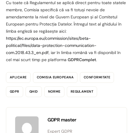
Cu toate că Regulamentul se aplică direct pentru toate statele
membre, Comisia specifică că va fi totuși nevoie de
amendamente la nivel de Guvern European și al Comitetul
European pentru Protecția Datelor. Întregul text al ghidului în
limba engleză se regăsește aici:
https://ec.europa.eu/commission/sites/beta-
political/files/data-protection-communication-
com.2018.43.3_en.pdf
, iar în limba română va fi disponibil în
cel mai scurt timp pe platforma
GDPRComplet
.
Consimțământ
Detalii
Despre
APLICARE
COMISIA EUROPEANA
CONFORMITATE
Acest site utilizează cookie-uri
Folosim cookie-uri pentru a personaliza conținutul și
GDPR
GHID
NORME
REGULAMENT
anunțurile, pentru a oferi funcții de rețele sociale și pentru
a analiza traficul. De asemenea, le oferim partenerilor de
rețele sociale, de publicitate și de analize informații cu
GDPR master
privire la modul în care folosiți site-ul nostru. Aceștia le
pot combina cu alte informații oferite de dvs. sau culese
Expert GDPR