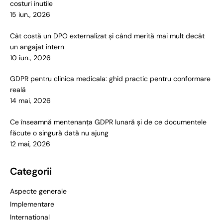
costuri inutile
m
15 iun., 2026
â
Respinge
n
Cât costă un DPO externalizat și când merită mai mult decât
t
un angajat intern
u
10 iun., 2026
l
u
GDPR pentru clinica medicala: ghid practic pentru conformare
i
reală
14 mai, 2026
Ce înseamnă mentenanța GDPR lunară și de ce documentele
făcute o singură dată nu ajung
12 mai, 2026
Categorii
Aspecte generale
Implementare
International