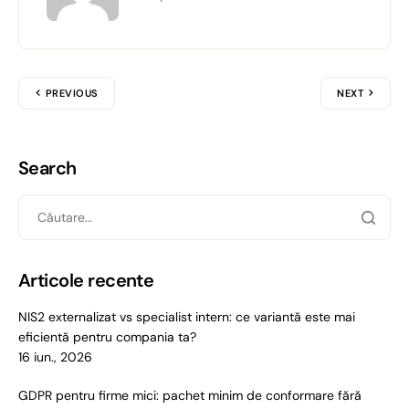
în urma folosirii serviciilor lor.
S
Necesare
e
PREVIOUS
NEXT
l
e
Preferinţe
c
Search
ț
i
Statistici
a
c
Marketing
o
Articole recente
n
s
NIS2 externalizat vs specialist intern: ce variantă este mai
i
eficientă pentru compania ta?
Permite toate
m
16 iun., 2026
ț
ă
GDPR pentru firme mici: pachet minim de conformare fără
Permite selecția