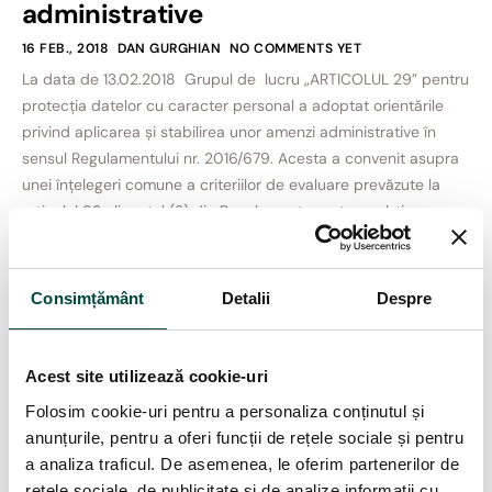
administrative
16 FEB., 2018
DAN GURGHIAN
NO COMMENTS YET
La data de 13.02.2018 Grupul de lucru „ARTICOLUL 29” pentru
protecția datelor cu caracter personal a adoptat orientările
privind aplicarea și stabilirea unor amenzi administrative în
sensul Regulamentului nr. 2016/679. Acesta a convenit asupra
unei înțelegeri comune a criteriilor de evaluare prevăzute la
articolul 83 alineatul (2) din Regulament, pentru a obține o
abordare coerentă […]
Consimțământ
Detalii
Despre
Search
Acest site utilizează cookie-uri
Folosim cookie-uri pentru a personaliza conținutul și
anunțurile, pentru a oferi funcții de rețele sociale și pentru
Articole recente
a analiza traficul. De asemenea, le oferim partenerilor de
rețele sociale, de publicitate și de analize informații cu