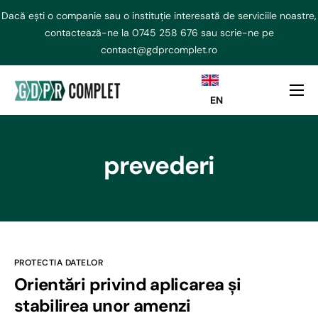
Dacă ești o companie sau o instituție interesată de serviciile noastre,
contactează-ne la
0745 258 676
sau scrie-ne pe
contact@gdprcomplet.ro
EN
DPO externalizat
NIS2 Externalizat
prevederi
Consultanta GDPR
AI ACT
Curs GDPR
Echipa
PROTECTIA DATELOR
Orientări privind aplicarea și
Contact
stabilirea unor amenzi