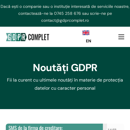
Dacă ești o companie sau o instituție interesată de serviciile noastre,
contactează-ne la
0745 258 676
sau scrie-ne pe
contact@gdprcomplet.ro
EN
DPO externalizat
NIS2 Externalizat
Noutăți GDPR
Consultanta GDPR
Fii la curent cu ultimele noutăți în materie de protecția
AI ACT
datelor cu caracter personal
Curs GDPR
Echipa
Contact