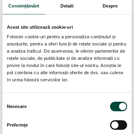
Consimțământ
Detalii
Despre
LEGISLAȚIE
Acest site utilizează cookie-uri
Fluturas salariu: ce faci daca
Folosim cookie-uri pentru a personaliza conținutul și
fluturasul tau a fost trimis din
anunțurile, pentru a oferi funcții de rețele sociale și pentru
a analiza traficul. De asemenea, le oferim partenerilor de
greseala altui coleg
rețele sociale, de publicitate și de analize informații cu
17 FEB., 2026
DAN GURGHIAN
NO COMMENTS YET
privire la modul în care folosiți site-ul nostru. Aceștia le
Fluturas salariu tine de date personale si, de cele mai multe ori,
pot combina cu alte informații oferite de dvs. sau culese
de informatii confidentiale despre venituri. Cand un fluturas
în urma folosirii serviciilor lor.
este trimis gresit catre o alta persoana din companie, apare
intrebarea daca este vorba despre o incalcare GDPR si ce pasi
poti urma. Fluturas salariu trimis gresit: intrebarea Intrebare: A
S
Necesare
fost incalcat GDPR-ul daca fluturasul […]
e
l
e
Preferinţe
c