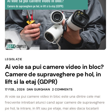
LEGISLAȚIE
Ai voie sa pui camere video in bloc?
Camere de supraveghere pe hol, in
lift si la etaj (GDPR)
17 FEB., 2026
DAN GURGHIAN
2 COMMENTS
Ai voie sa pui camere video in bloc este una dintre cele mai
frecvente intrebari atunci cand apar camere de supraveghere
pe hol, la intrare, in lift sau pe etaje, mai ales daca locatarii