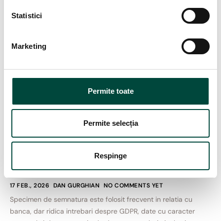
ț
i
Statistici
a
c
Marketing
o
n
s
i
Permite toate
m
ț
LEGISLAȚIE
ă
Specimen de semnatura pentru
Permite selecția
m
banca: este data cu caracter
â
personal si trebuie trecut in
Respinge
n
registrul de evidenta?
t
u
17 FEB., 2026
DAN GURGHIAN
NO COMMENTS YET
l
Specimen de semnatura este folosit frecvent in relatia cu
u
banca, dar ridica intrebari despre GDPR, date cu caracter
i