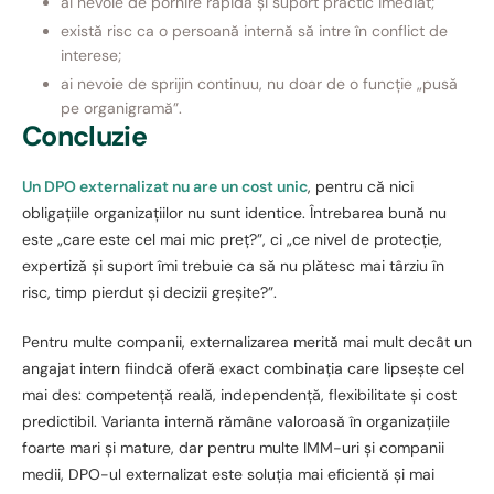
ai nevoie de pornire rapidă și suport practic imediat;
există risc ca o persoană internă să intre în conflict de
interese;
ai nevoie de sprijin continuu, nu doar de o funcție „pusă
pe organigramă”.
Concluzie
Un DPO externalizat nu are un cost unic
, pentru că nici
obligațiile organizațiilor nu sunt identice. Întrebarea bună nu
este „care este cel mai mic preț?”, ci „ce nivel de protecție,
expertiză și suport îmi trebuie ca să nu plătesc mai târziu în
risc, timp pierdut și decizii greșite?”.
Pentru multe companii, externalizarea merită mai mult decât un
angajat intern fiindcă oferă exact combinația care lipsește cel
mai des: competență reală, independență, flexibilitate și cost
predictibil. Varianta internă rămâne valoroasă în organizațiile
foarte mari și mature, dar pentru multe IMM-uri și companii
medii, DPO-ul externalizat este soluția mai eficientă și mai