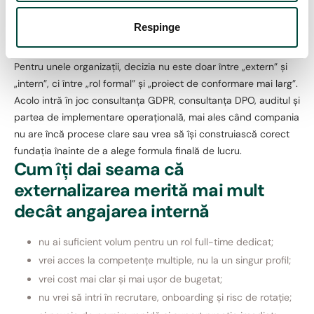
adică exact varianta potrivită pentru companiile care vor
â
expertiză, continuitate și coordonare fără să construiască
Respinge
n
intern un rol dedicat de la zero.
t
u
Pentru unele organizații, decizia nu este doar între „extern” și
l
„intern”, ci între „rol formal” și „proiect de conformare mai larg”.
u
Acolo intră în joc consultanța GDPR, consultanța DPO, auditul și
i
partea de implementare operațională, mai ales când compania
nu are încă procese clare sau vrea să își construiască corect
fundația înainte de a alege formula finală de lucru.
Cum îți dai seama că
externalizarea merită mai mult
decât angajarea internă
nu ai suficient volum pentru un rol full-time dedicat;
vrei acces la competențe multiple, nu la un singur profil;
vrei cost mai clar și mai ușor de bugetat;
nu vrei să intri în recrutare, onboarding și risc de rotație;