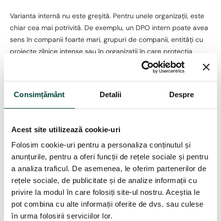
Varianta internă nu este greșită. Pentru unele organizații, este
chiar cea mai potrivită. De exemplu, un DPO intern poate avea
sens în companii foarte mari, grupuri de companii, entități cu
proiecte zilnice intense sau în organizații în care protecția
datelor trebuie să fie integrată permanent în decizii
operaționale complexe.
Consimțământ
Detalii
Despre
Are sens și atunci când există deja o funcție matură de
privacy sau compliance, resurse interne solide și un cadru în
care persoana poate rămâne independentă și bine susținută.
Acest site utilizează cookie-uri
Dar chiar și în aceste cazuri, companiile aleg uneori să
Folosim cookie-uri pentru a personaliza conținutul și
combine rolul intern cu sprijin extern, mai ales pentru audit,
anunțurile, pentru a oferi funcții de rețele sociale și pentru
implementare, verificări punctuale, evaluări de impact sau
a analiza traficul. De asemenea, le oferim partenerilor de
proiecte speciale.
rețele sociale, de publicitate și de analize informații cu
Ce cumperi, de fapt, când plătești
privire la modul în care folosiți site-ul nostru. Aceștia le
un DPO externalizat
pot combina cu alte informații oferite de dvs. sau culese
în urma folosirii serviciilor lor.