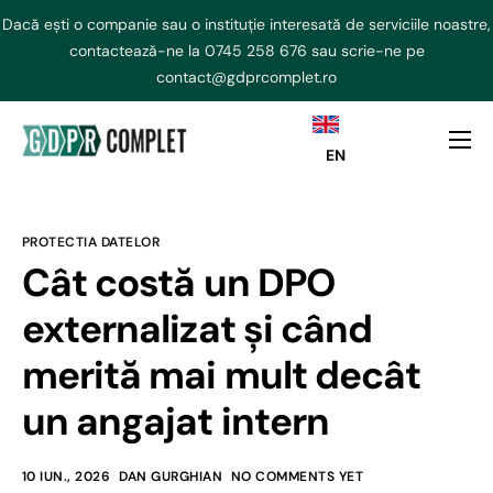
Dacă ești o companie sau o instituție interesată de serviciile noastre,
contactează-ne la
0745 258 676
sau scrie-ne pe
contact@gdprcomplet.ro
EN
DPO externalizat
NIS2 Externalizat
PROTECTIA DATELOR
Consultanta GDPR
Cât costă un DPO
AI ACT
externalizat și când
Curs GDPR
merită mai mult decât
Echipa
un angajat intern
Contact
10 IUN., 2026
DAN GURGHIAN
NO COMMENTS YET