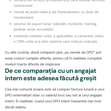
numărul de furnizori și împuterniciți care trebuie verificați
contractual;
nevoia de audit inițial și de implementare, nu doar de
monitorizare;
volumul de suport lunar: solicitări, incidente, training,
ședințe, avize, actualizări;
existența website-urilor, a aplicațiilor, a camerelor video,
a CRM-urilor și a altor sisteme care trebuie evaluate.
Cu alte cuvinte, două companii care „au nevoie de DPO” pot
avea costuri complet diferite, pentru că în realitate cumpără
niveluri foarte diferite de implicare.
De ce comparația cu un angajat
intern este adesea făcută greșit
Cea mai comună eroare este să compari factura lunară a unui
DPO externalizat doar cu salariul brut sau net al unui angajat
intern. În realitate, costul unui DPO intern înseamnă mai mult
decât salariu.