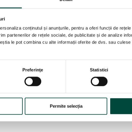
uri
rea angajaților cu privire l
rsonaliza conținutul și anunțurile, pentru a oferi funcții de rețele
im partenerilor de rețele sociale, de publicitate și de analize info
ceștia le pot combina cu alte informații oferite de dvs. sau culese î
or (GDPR)? Înainte de a intra în detalii referitoare la ce este
Preferinţe
Statistici
 Regulamentul General de Protecție a Datelor (GDPR) este u
l principal de a proteja datele personale ale cetățenilor
Permite selecția