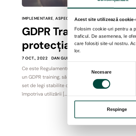
IMPLEMENTARE
,
ASPECTE GENERALE
Acest site utilizează cookie-
GDPR Training – Instrui
Folosim cookie-uri pentru a pe
traficul. De asemenea, le ofer
protecția datelor
care folosiți site-ul nostru. A
lor.
7 OCT., 2022
DAN GURGHIAN
NO COMMENTS YET
S
Ce este Regulamentul general privind protecția datel
Necesare
e
un GDPR training, să ne amintim ce înseamnă GDPR:
l
set de legi stabilite de Uniunea Europeană cu scopu
e
împotriva utilizării […]
c
ț
i
Respinge
a
c
o