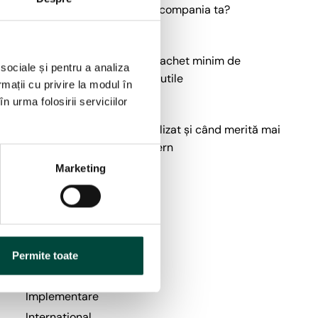
este mai eficientă pentru compania ta?
16 iun., 2026
GDPR pentru firme mici: pachet minim de
a
 sociale și pentru a analiza
conformare fără costuri inutile
rmații cu privire la modul în
15 iun., 2026
n urma folosirii serviciilor
Cât costă un DPO externalizat și când merită mai
mult decât un angajat intern
10 iun., 2026
Marketing
n
Categorii
Aspecte generale
Permite toate
GDPR
Implementare
International