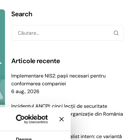
Search
Articole recente
Implementare NIS2: pașii necesari pentru
conformarea companiei
6 aug., 2026
Incidentul ANCPI: cinci lecții de securitate
cibernetică pentru orice organizație din România
30 iul., 2026
NIS2 externalizat vs specialist intern: ce variantă
Despre