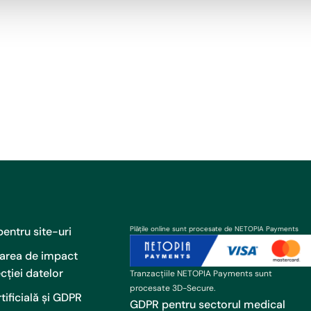
entru site-uri
Plățile online sunt procesate de NETOPIA Payments
uarea de impact
cției datelor
Tranzacțiile NETOPIA Payments sunt
procesate 3D-Secure.
rtificială și GDPR
GDPR pentru sectorul medical