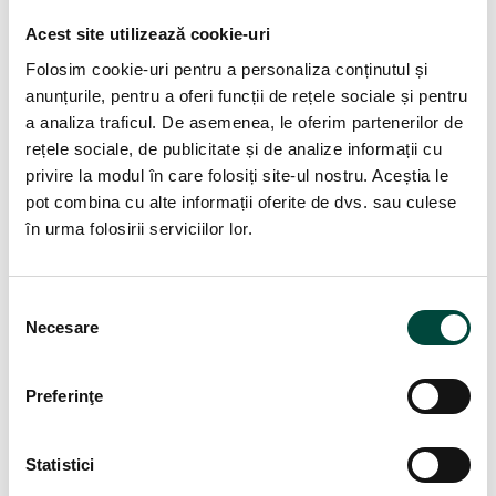
vorbi pleacă pe de-o parte tocmai pe înțelegerea și aplicarea
Acest site utilizează cookie-uri
eronată […]
Folosim cookie-uri pentru a personaliza conținutul și
anunțurile, pentru a oferi funcții de rețele sociale și pentru
a analiza traficul. De asemenea, le oferim partenerilor de
Search
rețele sociale, de publicitate și de analize informații cu
privire la modul în care folosiți site-ul nostru. Aceștia le
pot combina cu alte informații oferite de dvs. sau culese
în urma folosirii serviciilor lor.
Articole recente
S
Implementare NIS2: pașii necesari pentru conformarea
Necesare
e
companiei
6 aug., 2026
l
e
Preferinţe
Incidentul ANCPI: cinci lecții de securitate cibernetică pentru
c
orice organizație din România
ț
30 iul., 2026
i
Statistici
a