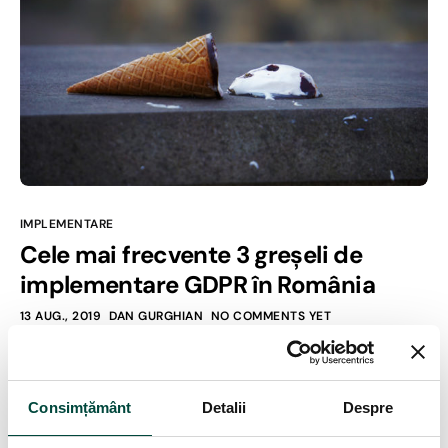
IMPLEMENTARE
Cele mai frecvente 3 greșeli de
implementare GDPR în România
13 AUG., 2019
DAN GURGHIAN
NO COMMENTS YET
Unul din aspectele frumoase și frustrante în același timp ale
GDPR este faptul că multe din prevederile sale sunt
interpretabile. Implementare gdpr însemnă cum alegem să
Consimțământ
Detalii
Despre
interpretăm prevederile GDPR în instituțiile sau companiile din
România în care lucrăm. În consecință, greșelile de care vom