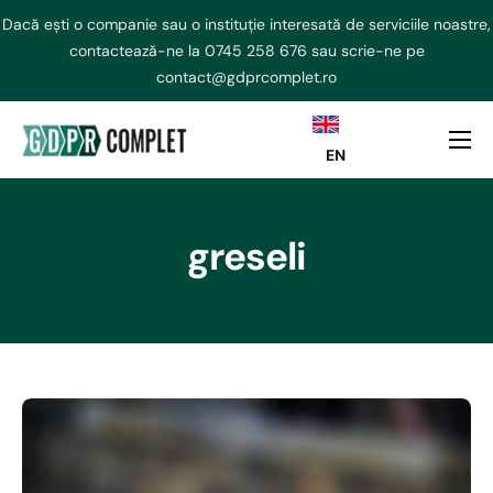
Dacă ești o companie sau o instituție interesată de serviciile noastre,
contactează-ne la
0745 258 676
sau scrie-ne pe
contact@gdprcomplet.ro
EN
DPO externalizat
NIS2 Externalizat
greseli
Consultanta GDPR
AI ACT
Curs GDPR
Echipa
Contact