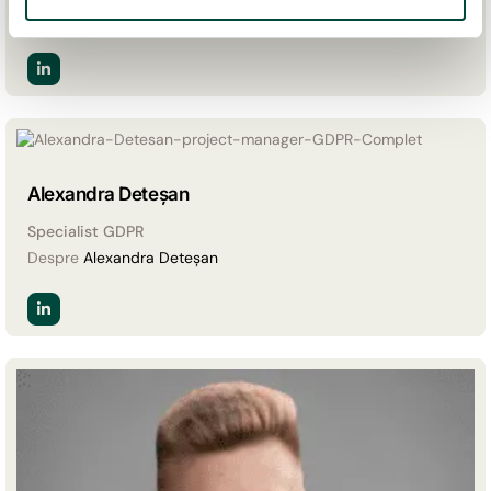
Despre
Andrei Tolan
t
u
l
u
i
Alexandra Deteșan
Specialist GDPR
Despre
Alexandra Deteșan