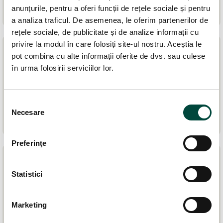
anunțurile, pentru a oferi funcții de rețele sociale și pentru
a analiza traficul. De asemenea, le oferim partenerilor de
rețele sociale, de publicitate și de analize informații cu
privire la modul în care folosiți site-ul nostru. Aceștia le
pot combina cu alte informații oferite de dvs. sau culese
în urma folosirii serviciilor lor.
Laurențiu Rîcu
Specialist GDPR securitate fizică
Despre
Laurențiu Rîcu
S
Necesare
e
l
e
Preferinţe
c
ț
i
Statistici
Ruxandra Burghelia
a
Specialist GDPR
c
Marketing
Mai multe despre
Ruxandra Burghelia
o
n