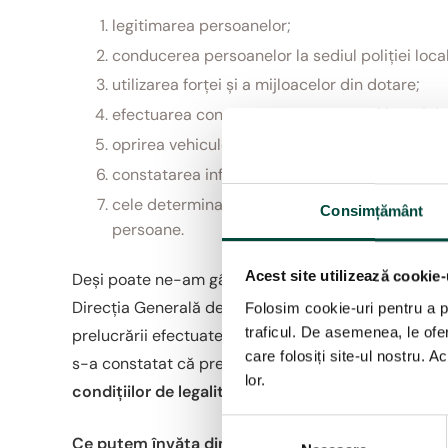
legitimarea persoanelor;
conducerea persoanelor la sediul poliției loca
utilizarea forței și a mijloacelor din dotare;
efectuarea controlului coporal sau al bagajulu
oprirea vehiculelor;
constatarea infracțiunilor flagrante și a contra
cele determinate de prevenirea unui pericol immi
Consimțământ
persoane.
Acest site utilizează cookie-
Deși poate ne-am gândi că da, există un „interes p
Direcția Generală de Poliție Locală nu a putut face d
Folosim cookie-uri pentru a pe
traficul. De asemenea, le ofer
prelucrării efectuate prin intermediul sistemului 
care folosiți site-ul nostru. A
s-a constatat că prelucrarea datelor cu caracter p
lor.
condițiilor de legalitate
prevăzute la art. 6 alin. (1)
S
Ce putem învăța din aceasta?