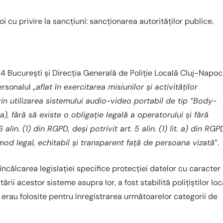
 cu privire la sancțiuni: sancționarea autorităților publice.
r 4 București și Direcția Generală de Poliție Locală Cluj-Napo
rsonalul „
aflat în exercitarea misiunilor și activităților
rin utilizarea sistemului audio-video portabil de tip ”Body-
 fără să existe o obligaţie legală a operatorului și fără
alin. (1) din RGPD, deși potrivit art. 5 alin. (1) lit. a) din RGP
mod legal, echitabil și transparent față de persoana vizată
”.
 încălcarea legislației specifice protecției datelor cu caracter
rii acestor sisteme asupra lor, a fost stabilită polițiștilor loc
 erau folosite pentru înregistrarea următoarelor categorii de