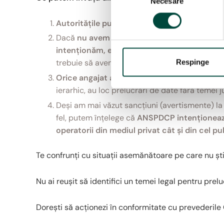
Necesare
e
l
Autoritățile publice sunt și acestea la fel de 
e
Dacă
nu avem un act normativ care să ne r
c
ț
intenționăm, este bine să NU dăm curs acele
i
trebuie să avem un temei legal (unul din cele 
Respinge
a
Orice angajat ar trebui să sesizeze conducer
c
ierarhic, au loc prelucrări de date fără temei j
o
Deși am mai văzut sancțiuni (avertismente) la 
n
fel, putem înțelege că
ANSPDCP intenționează 
s
operatorii din mediul privat cât și din cel pu
i
m
Te confrunți cu situații asemănătoare pe care nu ști
ț
ă
Nu ai reușit să identifici un temei legal pentru prelu
m
â
n
Dorești să acționezi în conformitate cu prevederile
t