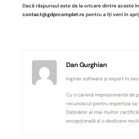
u
Dacă răspunsul este da la oricare dintre aceste în
l
contact@gdprcomplet.ro
pentru a îți veni în spr
u
i
Dan Gurghian
Inginer software și expert în sec
Cu o carieră impresionantă de p
recunoscut pentru expertiza sa v
Deținător al mai multor certifi
excepțională și o dedicare necli