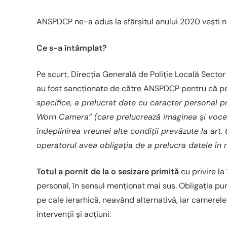
ANSPDCP ne-a adus la sfârșitul anului 2020 vești noi
Ce s-a întâmplat?
Pe scurt, Direcția Generală de Poliție Locală Secto
au fost sancționate de către ANSPDCP pentru că pe
specifice, a prelucrat date cu caracter personal p
Worn Camera” (care prelucrează imaginea și vocea),
îndeplinirea vreunei alte condiții prevăzute la art. 6 
operatorul avea obligația de a prelucra datele în 
Totul a pornit de la o sesizare primită
cu privire la
personal, în sensul menționat mai sus. Obligația purtă
pe cale ierarhică, neavând alternativă, iar camerele
intervenții și acțiuni: