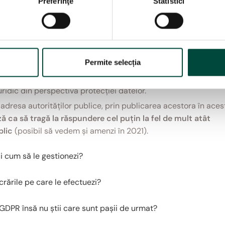
Preferinţe
Statistici
vulnerabile ca și operatorii privați
!
eglementeze o anumită prelucrare de date pe care o
i prelucrări
. În fiecare dintre cazurile de prelucrare de date
șase)!
Permite selecția
ea instituției
atunci când prin îndeplinirea obligațiilor impus
uridic din perspectiva protecției datelor.
adresa autorităților publice, prin publicarea acestora în aces
ca să tragă la răspundere cel puțin la fel de mult atât
blic
(posibil să vedem și amenzi în 2021).
i cum să le gestionezi?
crările pe care le efectuezi?
 GDPR însă nu știi care sunt pașii de urmat?