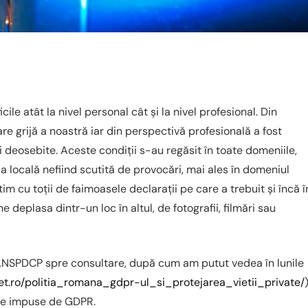
ile atât la nivel personal cât și la nivel profesional. Din
e grijă a noastră iar din perspectivă profesională a fost
i deosebite. Aceste condiții s-au regăsit în toate domeniile,
iția locală nefiind scutită de provocări, mai ales în domeniul
m cu toții de faimoasele declarații pe care a trebuit și încă î
deplasa dintr-un loc în altul, de fotografii, filmări sau
 ANSPDCP spre consultare, după cum am putut vedea în lunile
et.ro/politia_romana_gdpr-ul_si_protejarea_vietii_private/
ele impuse de GDPR.