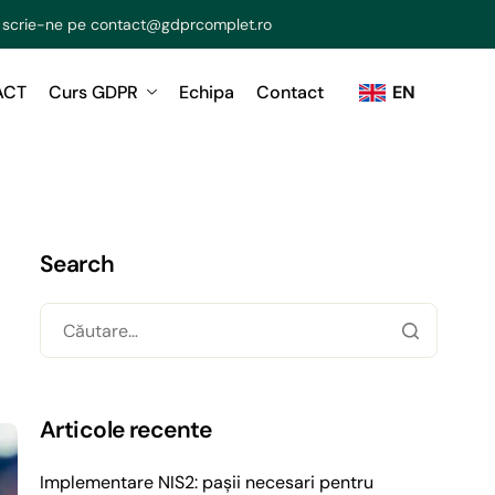
 scrie-ne pe
contact@gdprcomplet.ro
ACT
Curs GDPR
Echipa
Contact
EN
Search
Articole recente
Implementare NIS2: pașii necesari pentru