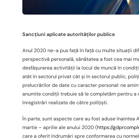
Sancțiuni aplicate autorităților publice
Anul 2020 ne-a pus față în față cu multe situații dific
perspectivă personală, sănătatea a fost cea mai mar
desfășurarea activității la locul de muncă în condiți
atât în sectorul privat cât și în sectorul public, pol
prelucrărilor de date cu caracter personal: ne aminti
anumite condiții trebuie să le completăm pentru a ne 
înregistrări realizate de către polițiști.
În parte, sunt aspecte care au fost aduse înaintea
martie – aprilie ale anului 2020 (
https://gdprcompl
care a oferit îndrumări spre conformarea cu norm