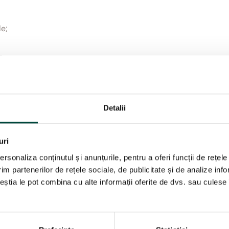
le;
i;
vențiilor;
nent la adresa vieții, sănătății și integrității fizice a unei
Detalii
uri
ublic” în desfășurarea acestor activități, ANSPDCP ne spune c
ovada respectării art. 6 alin. (1) din RGPD privind legalitatea
rsonaliza conținutul și anunțurile, pentru a oferi funcții de rețele
im partenerilor de rețele sociale, de publicitate și de analize info
audio-video portabil de tip ”Body-Worn Camera”.
În consecinț
ceștia le pot combina cu alte informații oferite de dvs. sau culese î
ersonal (imagine, voce)
s-a efectuat fără îndeplinirea
 din RGPD.