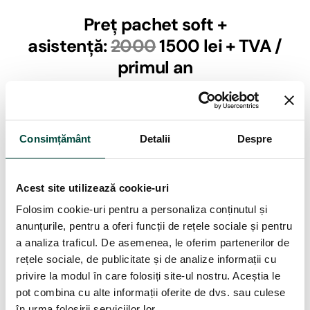
Preț pachet soft +
asistență:
2000
1500 lei + TVA /
primul an
Pentru realizarea plății, vă oferim
DOUĂ VARIANTE
:
Pentru
PLATA ONLINE
(card, payPal) faceți click
AICI
.
Consimțământ
Detalii
Despre
Pentru
PLATA PRIN TRANSFER BANCAR
vă rugăm să
completați formularul de mai jos cu datele pentru factura
proformă.
Acest site utilizează cookie-uri
Folosim cookie-uri pentru a personaliza conținutul și
Nume și prenume (obligatoriu)
anunțurile, pentru a oferi funcții de rețele sociale și pentru
a analiza traficul. De asemenea, le oferim partenerilor de
rețele sociale, de publicitate și de analize informații cu
Nume companie (persoană juridică)
privire la modul în care folosiți site-ul nostru. Aceștia le
pot combina cu alte informații oferite de dvs. sau culese
în urma folosirii serviciilor lor.