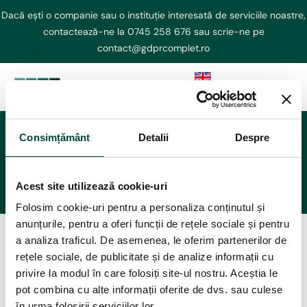
Dacă ești o companie sau o instituție interesată de serviciile noastre,
contactează-ne la
0745 258 676
sau scrie-ne pe
contact@gdprcomplet.ro
EN
DPO externalizat
NIS2 Externalizat
Consimțământ
Detalii
Despre
Comunitatea DPO
Consultanta GDPR
Acest site utilizează cookie-uri
AI ACT
Folosim cookie-uri pentru a personaliza conținutul și
Curs GDPR
anunțurile, pentru a oferi funcții de rețele sociale și pentru
Caută-le răspuns în Comunitatea DPO, punctul de
a analiza traficul. De asemenea, le oferim partenerilor de
întâlnire online al responsabililor de protecția datelor cu
Echipa
rețele sociale, de publicitate și de analize informații cu
experți GDPR.
privire la modul în care folosiți site-ul nostru. Aceștia le
Contact
pot combina cu alte informații oferite de dvs. sau culese
Orice membru poate pune o întrebare
în urma folosirii serviciilor lor.